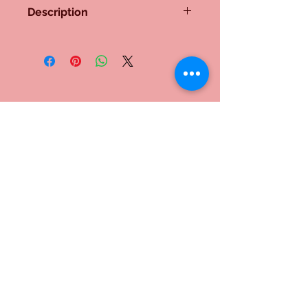
Description
Lampe n° 145
Socle en platane maillé, colonne
composée en alternance de bois de
pao rosa et de bois d'angélique, du
poirier et du noyer en haut, avec des
liserets en ébène. Un élément en
Me contacter:
poirier/péroba rose/ébène, une tête
en platane maillé. Douille E 27 à
l'ancienne. Tous les bois sont polis.
Inscrivez-vous à notre liste de
diffusion
S`abonner maintenant