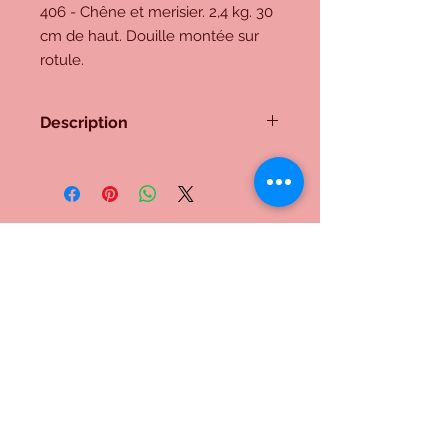
406 - Chêne et merisier. 2,4 kg. 30
cm de haut. Douille montée sur
rotule.
Description
406 - Chêne et merisier. 2,4 kg. 30
cm de haut. Douille montée sur
rotule.
Me contacter:
Inscrivez-vous à notre liste de
diffusion