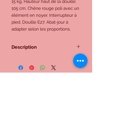
15 kg. Hauteur haut de la douille:
105 cm. Chêne rouge poli avec un
élément en noyer. Interrupteur à
pied. Douille E27. Abat-jour à
adapter selon les proportions.
Description
Lampe n° 217
15 kg. Hauteur haut de la douille:
105 cm. Chêne rouge poli avec un
élément en noyer. Interrupteur à
pied. Douille E27. Abat-jour à
adapter selon les proportions.
Me contacter:
Inscrivez-vous à notre liste de
diffusion