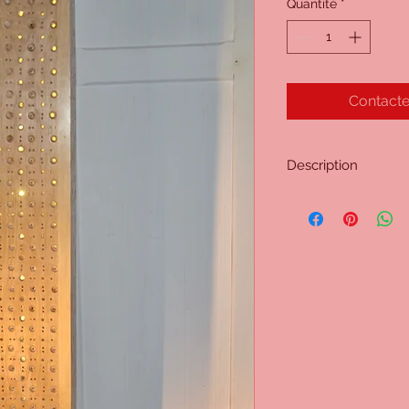
Quantité
*
Contacte
Description
1,41 m de hauteur. 21
Colonne en chêne. 4
colonne.