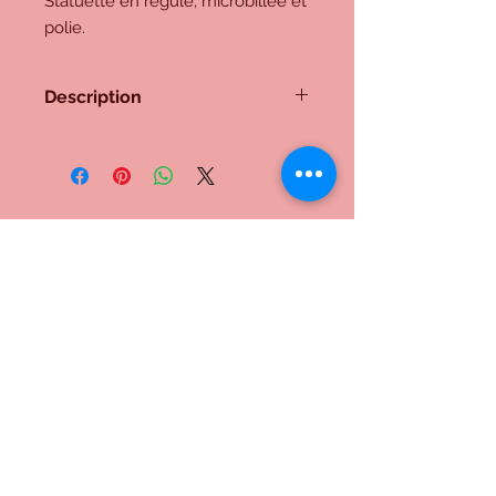
Statuette en régule, microbillée et
polie.
Description
Lampe 56
Socle en noyer, une colonne en bois
de buis, un élément en bois de
gaïac, un tube en cocobolo, un
disque en bois de rose. Une vieille et
imposante statuette, entièrement
Me contacter:
décapée, polie et fixée au socle.
Bois poli. Fils à l'intérieur du pied.
Douille E27.
Inscrivez-vous à notre liste de
diffusion