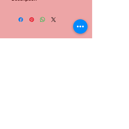
Lampe n°229
Poirier, noyer, acajou, bois de lettre,
wacapu. Tous les bois sont polis.
Douille E 27.
Me contacter:
Inscrivez-vous à notre liste de
diffusion
S`abonner maintenant