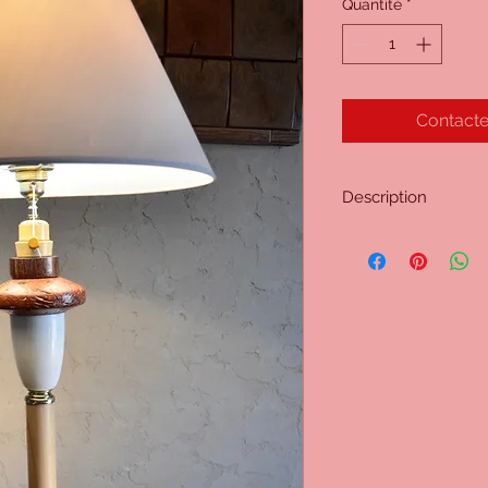
Quantité
*
Contacte
Description
Lampe n° 118
Grande lampe. Socle
morceaux collés avan
colonne en cèdre, un
élément en loupe de
Trébol, deux élément 
Bois poli. Fils à l'in
tissé.