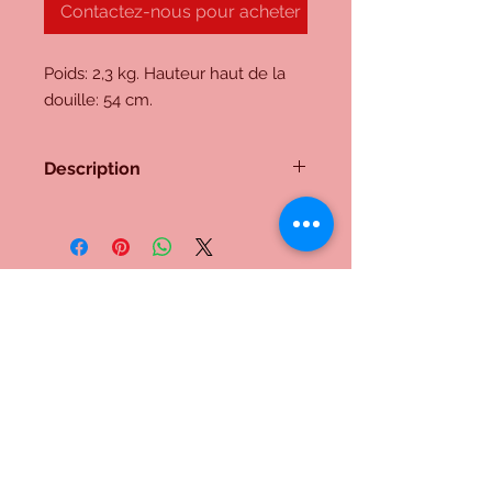
Contactez-nous pour acheter
Poids: 2,3 kg. Hauteur haut de la 
douille: 54 cm.
Description
Pied de lampe n° 8
Socle en Piquia Amarello . Eléments
pivotants en Cocobolo. Tête en bois
d'If.
Bois poli. Fils à l'intérieur du pied.
Douille E27
Me contacter:
Inscrivez-vous à notre liste de
diffusion