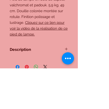
valchromat et padouk. 5,9 kg. 49
cm. Douille colorée montée sur
rotule. Finition polissage et
lustrage.
Cliquez sur ce lien pour
voir la vidéo de la réalisation de ce
pied de lampe.
Description
Pied de lampe en bois de sapelli,
valchromat et padouk. 5,9 kg. 49
cm. Douille colorée montée sur
rotule. Finition polissage et lustrage.
Cliquez sur ce lien pour voir la vidéo
de la réalisation de ce pied de
Me contacter:
lampe.
Inscrivez-vous à notre liste de