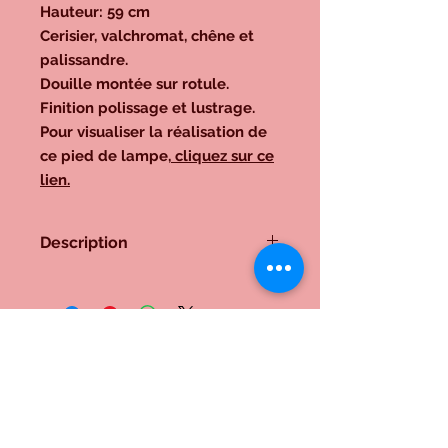
Hauteur: 59 cm
Cerisier, valchromat, chêne et
palissandre.
Douille montée sur rotule.
Finition polissage et lustrage.
Pour visualiser la réalisation de
ce pied de lampe,
cliquez sur ce
lien.
Description
Hauteur: 59 cm
Cerisier, valchromat, chêne et
palissandre.
Douille montée sur rotule.
Finition polissage et lustrage.
Pour visualiser la réalisation de ce
Me contacter:
pied de lampe,
cliquez sur ce lien.