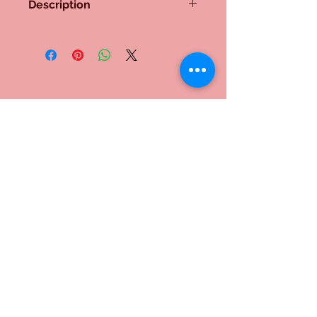
Description
Lampe n° 125
Imposant pied de lampe. Socle en
noyer/loupe d'orme, colonne en
buis (issu d'une branche d'un
diamètre exceptionnel), un élément
en bois de trébol, un élément en
Me contacter:
noyer et un dernier en loupe de
gonfolo. Tous les bois sont polis.
Douille à tirette E27. Cordon tissé.
Inscrivez-vous à notre liste de
diffusion
S`abonner maintenant