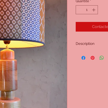
Quantité
*
Contacte
Description
Lampe n° 200
Hauteur haut de la d
poli. Douille E27.