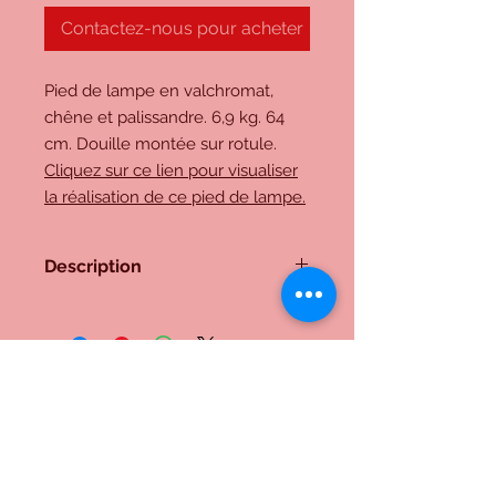
Contactez-nous pour acheter
Pied de lampe en valchromat,
chêne et palissandre. 6,9 kg. 64
cm. Douille montée sur rotule.
Cliquez sur ce lien pour visualiser
la réalisation de ce pied de lampe.
Description
Pied de lampe en valchromat,
chêne et palissandre. 6,9 kg. 64 cm.
Douille montée sur rotule. Cliquez
sur ce lien pour visualiser la
réalisation de ce pied de
lampe.https://www.youtube.com/w
Me contacter:
atch?v=GIMthdQlICs