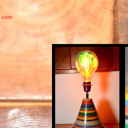
l.com