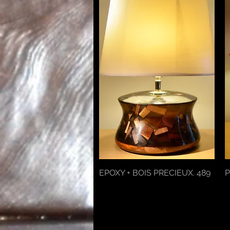
EPOXY + BOIS PRECIEUX. 489
Aperçu rapide
P