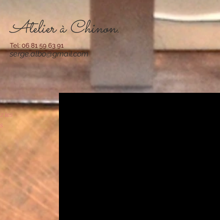
Atelier à Chinon.
Tel: 06 81 59 63 91
serge.albo@gmail.com
z les
es