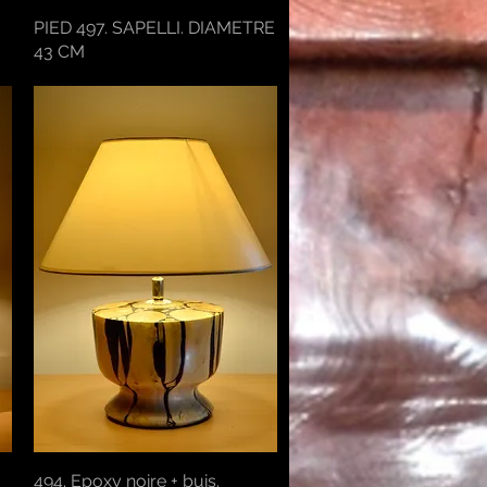
PIED 497. SAPELLI. DIAMETRE
Aperçu rapide
43 CM
494. Epoxy noire + buis.
Aperçu rapide