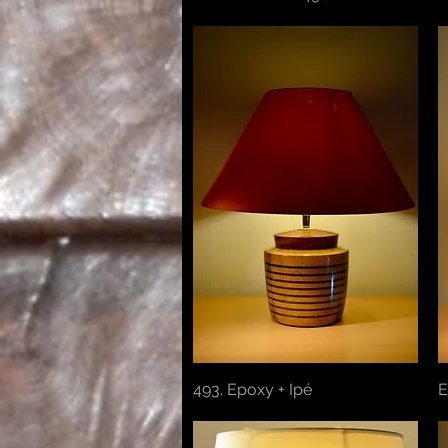
493. Epoxy + Ipé
Aperçu rapide
E