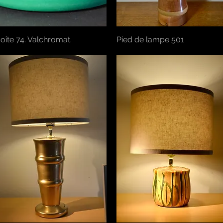
oîte 74. Valchromat.
Aperçu rapide
Pied de lampe 501
Aperçu rapide