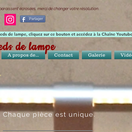
paraissent écrasées, merci de changer votre résolution.
Partager
 pieds de lampe, cliquez sur ce bouton et accédez à la Chaîne Youtub
ieds de lampe
A propos de...
Contact
Galerie
Vidé
.
Chaque pièce est unique.