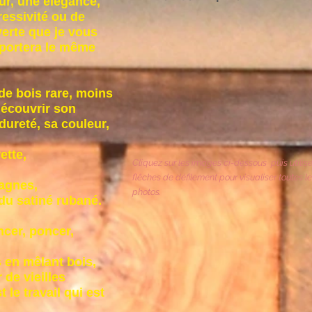
ur, une élégance,
ressivité ou de
verte que je vous
 portera le même
e bois rare, moins
 découvrir son
dureté, sa couleur,
ette,
Cliquez sur les images ci-dessous puis utilise
flêches de défilement pour visualiser toutes l
agnes,
photos.
du satiné rubané.
ncer, poncer,
 en mêlant bois,
 de vieilles
 le travail qui est