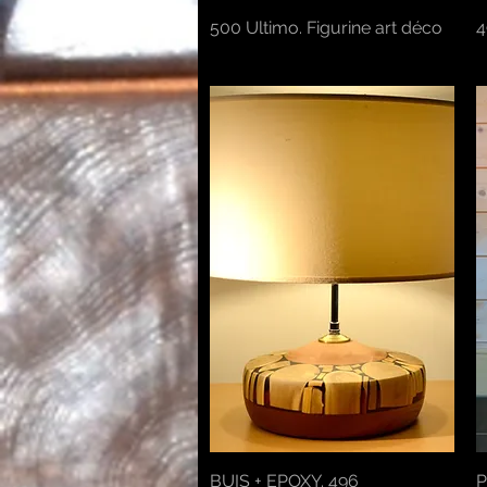
500 Ultimo. Figurine art déco
Aperçu rapide
4
BUIS + EPOXY. 496
Aperçu rapide
P