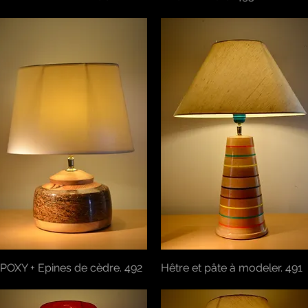
POXY + Epines de cèdre. 492
Aperçu rapide
Hêtre et pâte à modeler. 491
Aperçu rapide