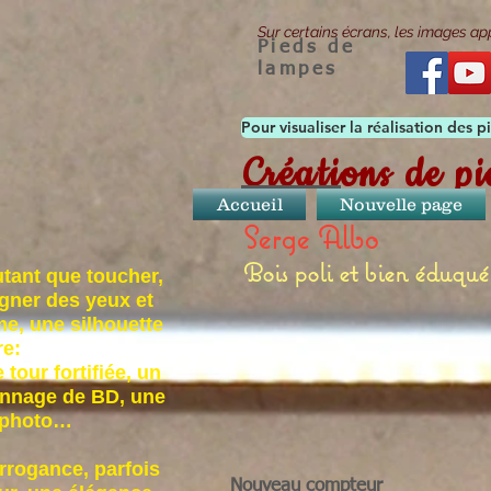
Sur certains écrans, les images ap
Pieds de
lampes
Pour visualiser la réalisation des
Créations de p
Accueil
Nouvelle page
Serge Albo
Bois poli et bien éduqué
utant que toucher,
ligner des yeux et
me, une silhouette
e:
 tour fortifiée, un
sonnage de BD, une
e photo…
rrogance, parfois
Nouveau compteur